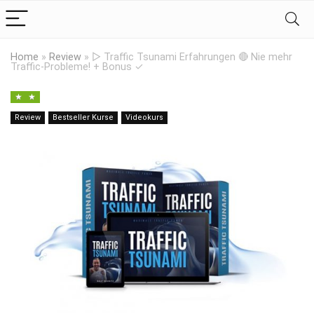
Home
»
Review
»
▷ Traffic Tsunami Erfahrungen 🔴 Nie mehr
Traffic-Probleme! + Bonus ✓
Review
Bestseller Kurse
Videokurs