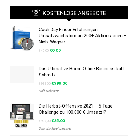
KOSTENLOSE ANGEBOTE
Cash Day Finder Erfahrungen:
Umsatzwachstum an 200+ Aktionstagen –
Niels Wagner
€
0,00
€
49,00
Das Ultimative Home Office Business Ralf
Schmitz
€
599,00
€
999,00
Ralf Schmitz
Die Herbst-Offensive 2021 – 5 Tage
Challenge zu 100.000 € Umsatz!?
€
25,00
€
997,00
Dirk Michael Lambert