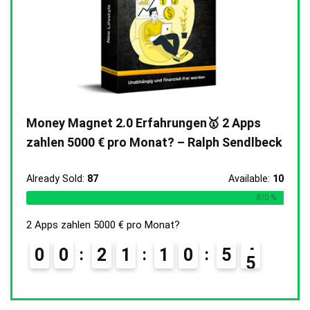
Money Magnet 2.0 Erfahrungen🥇 2 Apps
zahlen 5000 € pro Monat? – Ralph Sendlbeck
Already Sold:
87
Available:
10
870 %
2 Apps zahlen 5000 € pro Monat?
0
0
2
1
1
0
5
3
4