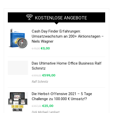
KOSTENLOSE ANGEBOTE
Cash Day Finder Erfahrungen:
Umsatzwachstum an 200+ Aktionstagen –
Niels Wagner
€
0,00
€
49,00
Das Ultimative Home Office Business Ralf
Schmitz
€
599,00
€
999,00
Ralf Schmitz
Die Herbst-Offensive 2021 – 5 Tage
Challenge zu 100.000 € Umsatz!?
€
25,00
€
997,00
Dirk Michael Lambert