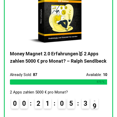
Money Magnet 2.0 Erfahrungen🥇 2 Apps
zahlen 5000 € pro Monat? – Ralph Sendlbeck
Already Sold:
87
Available:
10
870 %
2 Apps zahlen 5000 € pro Monat?
0
0
2
1
0
5
3
7