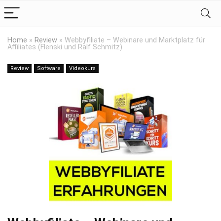
Home
»
Review
»
Webbyfiliate – Webinare und Marktplatz für
Affiliates (Flenski und Ralf Schmitz)
Review
Software
Videokurs