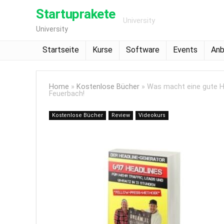
Startuprakete
University
University
Startseite
Kurse
Software
Events
Anb
Home
»
Kostenlose Bücher
»
Was macht eine gute H
Feuerbach!
Kostenlose Bücher
Review
Videokurs