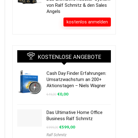
von Ralf Schmitz & den Sales
Angels
kostenlos anmelden
KOSTENLOSE ANGEBOTE
Cash Day Finder Erfahrungen:
Umsatzwachstum an 200+
Aktionstagen – Niels Wagner
€
0,00
€
49,00
Das Ultimative Home Office
Business Ralf Schmitz
€
599,00
€
999,00
Ralf Schmitz