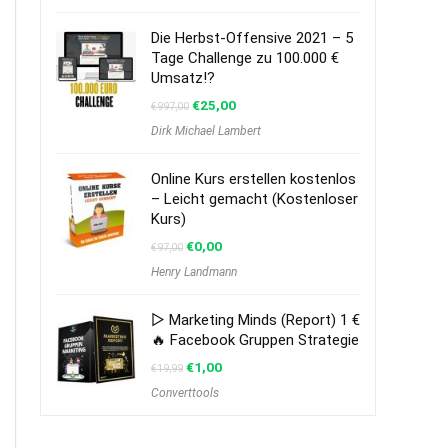
Die Herbst-Offensive 2021 – 5
Tage Challenge zu 100.000 €
Umsatz!?
€
25,00
€
997,00
Dirk Michael Lambert
Online Kurs erstellen kostenlos
– Leicht gemacht (Kostenloser
Kurs)
€
0,00
€
97,00
Henry Landmann
▷ Marketing Minds (Report) 1 €
🔥 Facebook Gruppen Strategie
€
1,00
€
19,99
Converttools