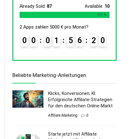
Already Sold:
87
Available:
10
870 %
2 Apps zahlen 5000 € pro Monat?
0
0
0
1
5
6
1
9
Beliebte Marketing-Anleitungen:
Klicks, Konversionen, KI:
Erfolgreiche Affiliate-Strategien
für den deutschen Online-Markt
Affiliate Marketing
0
Starte jetzt mit Affiliate