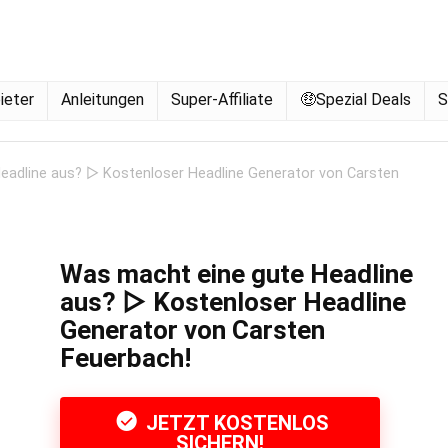
ieter
Anleitungen
Super-Affiliate
🤑Spezial Deals
S
eadline aus? ▷ Kostenloser Headline Generator von Carsten
Was macht eine gute Headline
aus? ▷ Kostenloser Headline
Generator von Carsten
Feuerbach!
JETZT KOSTENLOS
SICHERN!