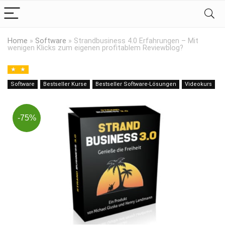
Home
»
Software
»
Strandbusiness 4.0 Erfahrungen – Mit
wenigen Klicks zum eigenen profitablem Reviewblog?
Software
Bestseller Kurse
Bestseller Software-Lösungen
Videokurs
-75%